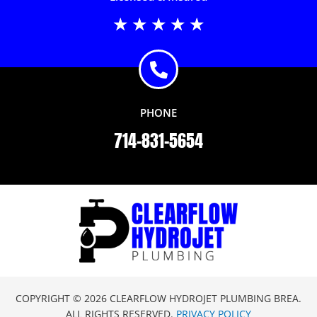
Rated
★
★
★
★
★
5
out
of
5
PHONE
714-831-5654
COPYRIGHT © 2026 CLEARFLOW HYDROJET PLUMBING BREA.
ALL RIGHTS RESERVED.
PRIVACY POLICY