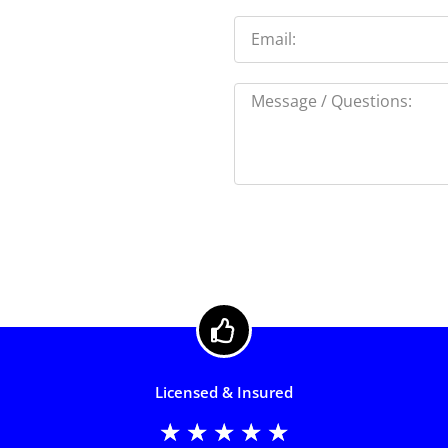
Email
Message
Licensed & Insured
Rated
★
★
★
★
★