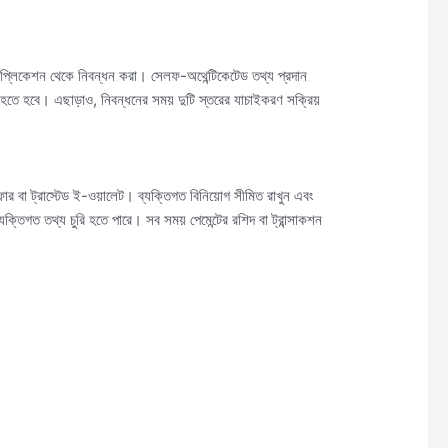
াপ্লিকেশন থেকে নিবন্ধন করা। সেলফ-অথেন্টিকেটেড তথ্য প্রদান
দ হতে হবে। এছাড়াও, নিবন্ধনের সময় দুটি স্তরের যাচাইকরণ সক্রিয়
ার বা ট্রাস্টেড ই-ওয়ালেট। ব্যক্তিগত বিনিয়োগ সীমিত রাখুন এবং
গত তথ্য চুরি হতে পারে। সব সময় পেমেন্টের রশিদ বা ট্রান্সাকশন