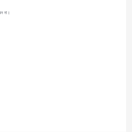
বেন না।