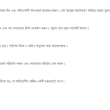
্য তথ্য দিন এবং শক্তিশালী পাসওয়ার্ড ব্যবহার করুন। দুই স্তরের যাচাইকরণ সক্রিয় করতে ভুল
ুন এবং সব লেনদেনের রশিদ সংরক্ষণ করুন। সন্দেহ হলে দ্রুত সাপোর্টে জানান।
েলতে হবে। সর্বশেষ নিয়ম ও আইন অনুসরণ করা অত্যাবশ্যক।
়ার্ড পরিবর্তন করুন এবং লেনদেনের খতিয়ান চেক করুন।
পরিণত হয়, যা দায়িত্বশীল বাজির একটি গুরুত্বপূর্ণ অংশ।