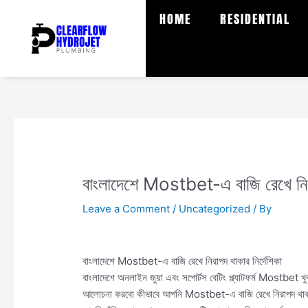
Skip
HOME
RESIDENTIAL
to
content
বাংলাদেশে Mostbet-এ বাজি রেখে নিরা
Leave a Comment
/
Uncategorized
/ By
বাংলাদেশে Mostbet-এ বাজি রেখে নিরাপদ থাকার নির্দেশিকা
বাংলাদেশে অনলাইন জুয়া এবং সপোর্টস বেটিং প্ল্যাটফর্ম Mostbet খুব
আলোচনা করবো কীভাবে আপনি Mostbet-এ বাজি রেখে নিরাপদ থাকতে পার