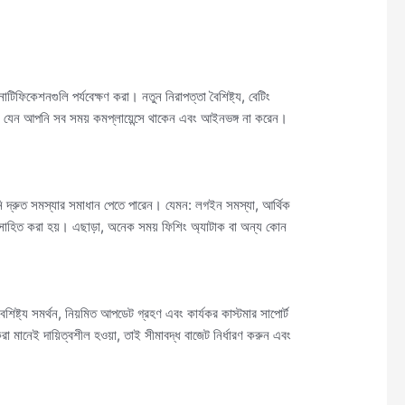
ফিকেশনগুলি পর্যবেক্ষণ করা। নতুন নিরাপত্তা বৈশিষ্ট্য, বেটিং
ি, যেন আপনি সব সময় কমপ্লায়েন্সে থাকেন এবং আইনভঙ্গ না করেন।
নি দ্রুত সমস্যার সমাধান পেতে পারেন। যেমন: লগইন সমস্যা, আর্থিক
ে উৎসাহিত করা হয়। এছাড়া, অনেক সময় ফিশিং অ্যাটাক বা অন্য কোন
ষ্ট্য সমর্থন, নিয়মিত আপডেট গ্রহণ এবং কার্যকর কাস্টমার সাপোর্ট
 মানেই দায়িত্বশীল হওয়া, তাই সীমাবদ্ধ বাজেট নির্ধারণ করুন এবং