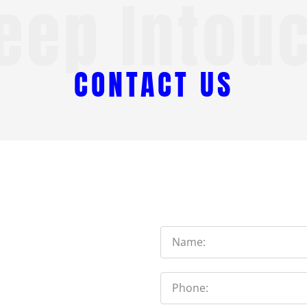
eep Intou
CONTACT US
Name
Phone