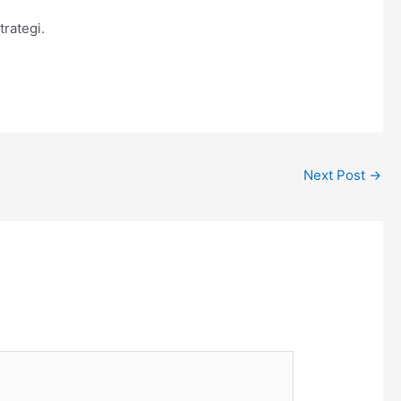
trategi.
Next Post
→