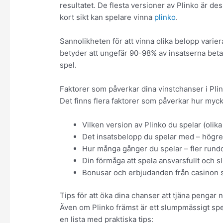
resultatet. De flesta versioner av Plinko är des
kort sikt kan spelare vinna
plinko
.
Sannolikheten för att vinna olika belopp vari
betyder att ungefär 90-98% av insatserna betalas
spel.
Faktorer som påverkar dina vinstchanser i Pli
Det finns flera faktorer som påverkar hur myck
Vilken version av Plinko du spelar (olika
Det insatsbelopp du spelar med – högre 
Hur många gånger du spelar – fler rund
Din förmåga att spela ansvarsfullt och slu
Bonusar och erbjudanden från casinon s
Tips för att öka dina chanser att tjäna pengar 
Även om Plinko främst är ett slumpmässigt spel
en lista med praktiska tips: