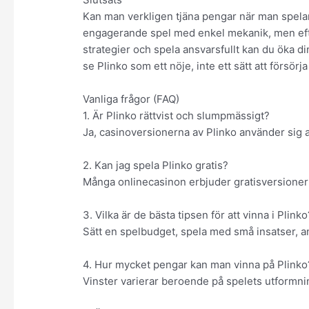
Kan man verkligen tjäna pengar när man spelar P
engagerande spel med enkel mekanik, men efte
strategier och spela ansvarsfullt kan du öka d
se Plinko som ett nöje, inte ett sätt att försörja
Vanliga frågor (FAQ)
1. Är Plinko rättvist och slumpmässigt?
Ja, casinoversionerna av Plinko använder sig 
2. Kan jag spela Plinko gratis?
Många onlinecasinon erbjuder gratisversioner a
3. Vilka är de bästa tipsen för att vinna i Plinko
Sätt en spelbudget, spela med små insatser, 
4. Hur mycket pengar kan man vinna på Plinko
Vinster varierar beroende på spelets utformnin