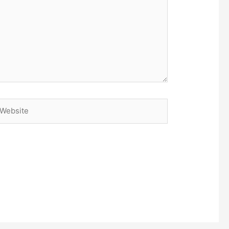
ebsite