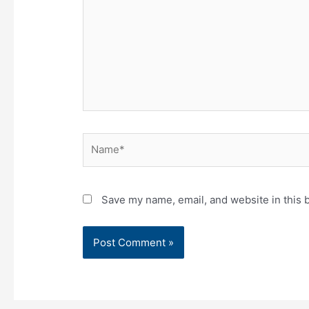
Name*
Save my name, email, and website in this 