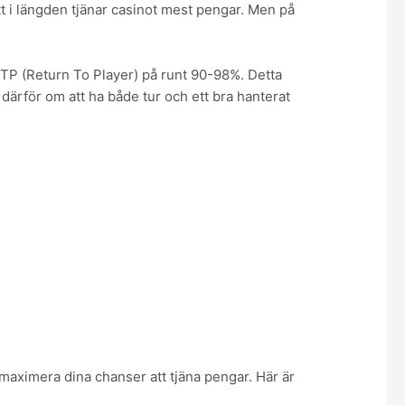
att i längden tjänar casinot mest pengar. Men på
RTP (Return To Player) på runt 90-98%. Detta
r därför om att ha både tur och ett bra hanterat
 maximera dina chanser att tjäna pengar. Här är