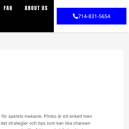
FAQ
ABOUT US
714-831-5654
 för spelets mekanik. Plinko är ett enkelt men
s det strategier och tips som kan öka chansen