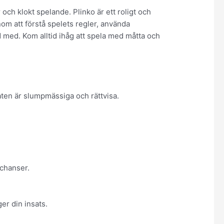
och klokt spelande. Plinko är ett roligt och
m att förstå spelets regler, använda
d med. Kom alltid ihåg att spela med måtta och
ten är slumpmässiga och rättvisa.
 chanser.
er din insats.