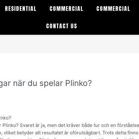
RESIDENTIAL
COMMERCIAL
COMMERCIAL
CONTACT US
gar när du spelar Plinko?
linko?
Plinko? Svaret är ja, men det kräver både tur och en förståelse
lket betyder att resultatet är oförutsägbart. Trots detta finn