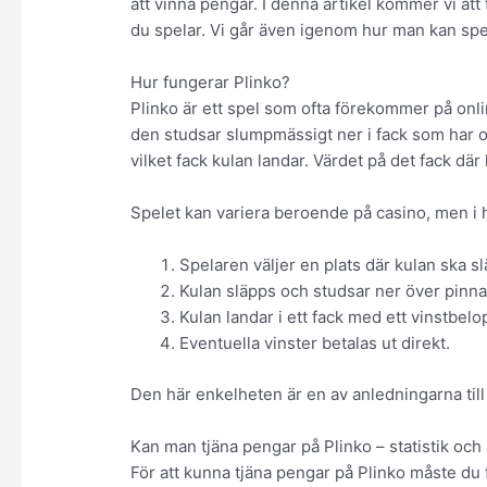
att vinna pengar. I denna artikel kommer vi att
du spelar. Vi går även igenom hur man kan spel
Hur fungerar Plinko?
Plinko är ett spel som ofta förekommer på onli
den studsar slumpmässigt ner i fack som har ol
vilket fack kulan landar. Värdet på det fack d
Spelet kan variera beroende på casino, men i h
Spelaren väljer en plats där kulan ska s
Kulan släpps och studsar ner över pinna
Kulan landar i ett fack med ett vinstbelo
Eventuella vinster betalas ut direkt.
Den här enkelheten är en av anledningarna till 
Kan man tjäna pengar på Plinko – statistik och
För att kunna tjäna pengar på Plinko måste du 