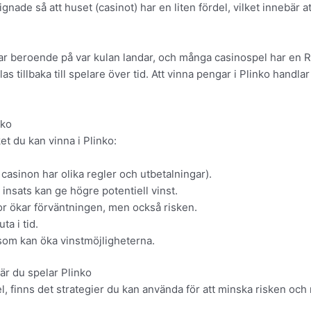
ignade så att huset (casinot) har en liten fördel, vilket innebär 
erar beroende på var kulan landar, och många casinospel har en 
 tillbaka till spelare över tid. Att vinna pengar i Plinko handla
nko
et du kan vinna i Plinko:
 casinon har olika regler och utbetalningar).
insats kan ge högre potentiell vinst.
or ökar förväntningen, men också risken.
ta i tid.
om kan öka vinstmöjligheterna.
när du spelar Plinko
, finns det strategier du kan använda för att minska risken och