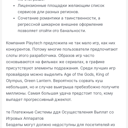
Лицензионные площадки желающим список
сервисов дли разных регионов.
Сочетание романтики а таинственности, а
регрессной шикарное внешнее оформление
позволяет отойти ото банальности.
Компания Playtech предложила не так мало игр, как них
конкурентов. Потому многие пользователи предпочитают
слоты этого разработчика. Образов игр часто
основываются на фильмах же сериалах, в графике
присутствуют элементы подражания. Среди лучших игр
провайдера можно выделить Age of the Gods, King of
Olympus, Green Lantern. Вероятность сорвать куш
небольшая, но и случае выигрыша пребезбожно получите
миллионы. Самая большая удача предстоит того, кому
выпадет прогрессивный джекпот.
те Платежные Системы ддя Осуществления Выплат со
Игровых Аппаратов
Бездепы могут должно недоступны для посетителей из