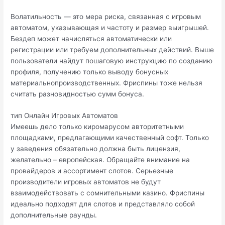
Волатильность — это мера риска, связанная с игровым
автоматом, указывающая и частоту и размер выигрышей.
Бездеп может начисляться автоматически или
регистрации или требуем дополнительных действий. Выше
пользователи найдут пошаговую инструкцию по созданию
профиля, получению только выводу бонусных
материальнопроизводственных. Фриспины тоже нельзя
считать разновидностью сумм бонуса.
тип Онлайн Игровых Автоматов
Имеешь дело только киромарусом авторитетными
площадками, предлагающими качественный софт. Только
у заведения обязательно должна быть лицензия,
желательно – европейская. Обращайте внимание на
провайдеров и ассортимент слотов. Серьезные
производители игровых автоматов не будут
взаимодействовать с сомнительными казино. Фриспины
идеально подходят для слотов и представляло собой
дополнительные раунды.