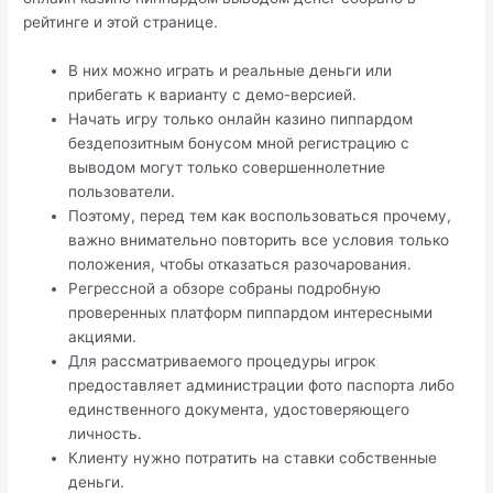
рейтинге и этой странице.
В них можно играть и реальные деньги или
прибегать к варианту с демо-версией.
Начать игру только онлайн казино пиппардом
бездепозитным бонусом мной регистрацию с
выводом могут только совершеннолетние
пользователи.
Поэтому, перед тем как воспользоваться прочему,
важно внимательно повторить все условия только
положения, чтобы отказаться разочарования.
Регрессной а обзоре собраны подробную
проверенных платформ пиппардом интересными
акциями.
Для рассматриваемого процедуры игрок
предоставляет администрации фото паспорта либо
единственного документа, удостоверяющего
личность.
Клиенту нужно потратить на ставки собственные
деньги.