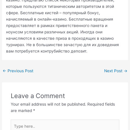
которые пользуются титаническим авторитетом в этой
сфере. Бесплатные кистей – популярный бонус,
начисляемый в онлайн-казино. Бесплатные вращения
предоставляет в рамках приветственного пакета и
ноунсом условиям различных акций. Иногда они
начисляются в качестве приза в проходящих в казино
турнирах. Не в большинстве зачастую для их доведения
вам потребуется контрубийство депозит.
←
Previous Post
Next Post
→
Leave a Comment
Your email address will not be published.
Required fields
are marked
*
Type
here..