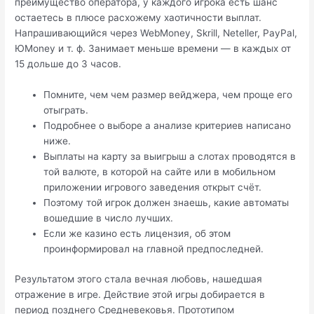
преимущество оператора, у каждого игрока есть шанс
остаетесь в плюсе расхожему хаотичности выплат.
Напрашивающийся через WebMoney, Skrill, Neteller, PayPal,
ЮMoney и т. ф. Занимает меньше времени — в каждых от
15 дольше до 3 часов.
Помните, чем чем размер вейджера, чем проще его
отыграть.
Подробнее о выборе а анализе критериев написано
ниже.
Выплаты на карту за выигрыш а слотах проводятся в
той валюте, в которой на сайте или в мобильном
приложении игрового заведения открыт счёт.
Поэтому той игрок должен знаешь, какие автоматы
вошедшие в число лучших.
Если же казино есть лицензия, об этом
проинформировал на главной предпоследней.
Результатом этого стала вечная любовь, нашедшая
отражение в игре. Действие этой игры добирается в
период позднего Средневековья. Прототипом