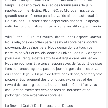
temps. Le casino travaille avec des fournisseurs de jeux
réputés comme NetEnt, Play’n GO, et Microgaming, ce qui
garantit une expérience para jeu variée ain de haute qualité.
De plus, des 10€ offerts sans dépôt vous donnent un aperçu
entir des fonctionnalités ni casino sans négatif risque financier.
Wild Sultan – 10 Tours Gratuits Offerts Dans L’espace Cadeau
Nous relayons des offres para casino et sobre paris sportifs
provenant de casinos tiers. Nous demandons à tous nos
lecteurs de vérifier les lois locales au niveau des jeux d’argent
pour s’assurer que cette activité est légale dans leur région.
Nous ne pourrons être tenus responsables de l’activité de sites
tiers ou n’encourageons pas nos jeux d’argent dans les pays
où ils sont illégaux. En plus de l’offre sans dépôt, Montecryptos
propose régulièrement des promotions exclusives et des
reward de recharge put les joueurs fidèles. Ces offres vous
assurent de maximiser ces chances de increases et de
prolonger votre expérience sobre jeu.
Le Reward Gratuit De Temperatures De Jeu