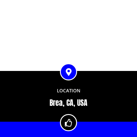
LOCATION
Brea, CA, USA