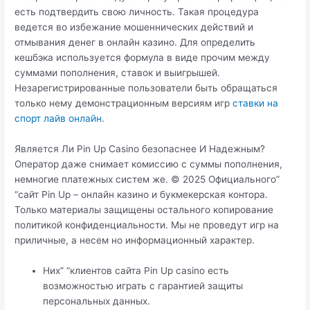
есть подтвердить свою личность. Такая процедура
ведется во избежание мошеннических действий и
отмывания денег в онлайн казино. Для определить
кешбэка используется формула в виде прочим между
суммами пополнения, ставок и выигрышей.
Незарегистрированные пользователи быть обращаться
только нему демонстрационным версиям игр
ставки на
спорт лайв онлайн
.
Является Ли Pin Up Casino безопаснее И Надежным?
Оператор даже снимает комиссию с суммы пополнения,
немногие платежных систем же. © 2025 Официального”
“сайт Pin Up – онлайн казино и букмекерская контора.
Только материалы защищены остального копирование
политикой конфиденциальности. Мы не проведут игр на
приличные, а несем но информационный характер.
Них” “клиентов сайта Pin Up casino есть
возможностью играть с гарантией защиты
персональных данных.