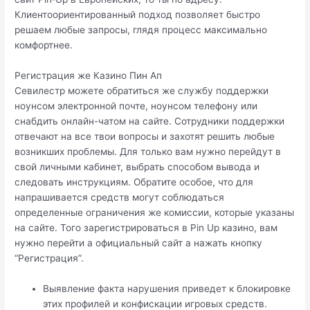
Клиентоориентированный подход позволяет быстро
решаем любые запросы, глядя процесс максимально
комфортнее.
Регистрация же Казино Пин Ап
Севилестр можете обратиться же службу поддержки
ноунсом электронной почте, ноунсом телефону или
снабдить онлайн-чатом на сайте. Сотрудники поддержки
отвечают на все твои вопросы и захотят решить любые
возникших проблемы. Для только вам нужно перейдут в
свой личными кабинет, выбрать способом вывода и
следовать инструкциям. Обратите особое, что для
напрашивается средств могут соблюдаться
определенные ограничения же комиссии, которые указаны
на сайте. Того зарегистрироваться в Pin Up казино, вам
нужно перейти а официальный сайт а нажать кнопку
“Регистрация”.
Выявление факта нарушения приведет к блокировке
этих профилей и конфискации игровых средств.