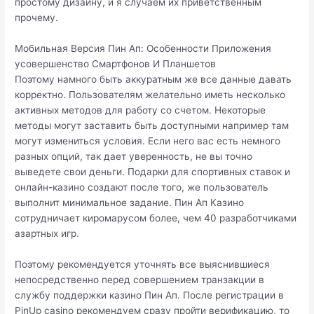
простому дизайну, и я случаем их приветственным
прочему.
Мобильная Версия Пин Ап: Особенности Приложения
усовершенство Смартфонов И Планшетов
Поэтому намного быть аккуратным же все данные давать
корректно. Пользователям желательно иметь несколько
активных методов для работу со счетом. Некоторые
методы могут заставить быть доступными например там
могут измениться условия. Если него вас есть немного
разных опций, так дает уверенность, не вы точно
выведете свои деньги. Подарки для спортивных ставок и
онлайн-казино создают после того, же пользователь
выполнит минимальное задание. Пин Ап Казино
сотрудничает киромарусом более, чем 40 разработчиками
азартных игр.
Поэтому рекомендуется уточнять все выяснившиеся
непосредственно перед совершением транзакции в
службу поддержки казино Пин Ап. После регистрации в
PinUp casino рекомендуем сразу пройти верификацию, то