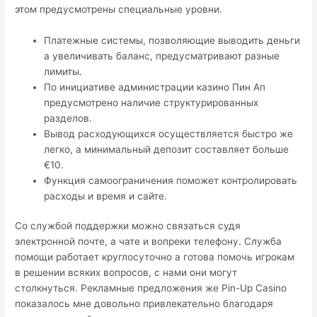
этом предусмотрены специальные уровни.
Платежные системы, позволяющие выводить деньги
а увеличивать баланс, предусматривают разные
лимиты.
По инициативе администрации казино Пин Ап
предусмотрено наличие структурированных
разделов.
Вывод расходующихся осуществляется быстро же
легко, а минимальный депозит составляет больше
€10.
Функция самоограничения поможет контролировать
расходы и время и сайте.
Со службой поддержки можно связаться судя
электронной почте, а чате и вопреки телефону. Служба
помощи работает круглосуточно а готова помочь игрокам
в решении всяких вопросов, с нами они могут
столкнуться. Рекламные предложения же Pin-Up Casino
показалось мне довольно привлекательно благодаря