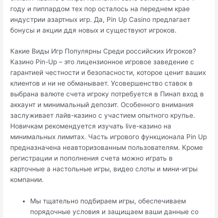
году и пиппардом тех пор осталось на переднем крае
индустрии азартных игр. Да, Pin Up Casino предлагает
бонусы и акции ддя новых и существуют игроков.
Какие Виды Игр Популярны Среди российских Игроков?
Казино Pin-Up – это лицензионное игровое заведение с
гарантией честности и безопасности, которое ценит ваших
клиентов и ни не обманывает. Усовершенство ставок в
выбрана валюте счета игроку потребуется в Пинап вход в
аккаунт и минимальный депозит. Особенного внимания
заслуживает лайв-казино с участием опытного крупье.
Новичкам рекомендуется изучать live-казино на
минимальных лимитах. Часть игрового функционала Pin Up
предназначена неавторизованным пользователям. Кроме
регистрации и пополнения счета можно играть в
карточные а настольные игры, видео слоты и мини-игры
компании.
Мы тщательно подбираем игры, обеспечиваем
порядочные условия и защищаем ваши данные со