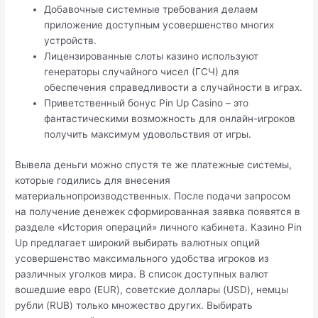
Добавочные системные требования делаем
приложение доступным усовершенство многих
устройств.
Лицензированные слоты казино используют
генераторы случайного чисел (ГСЧ) для
обеспечения справедливости а случайности в играх.
Приветственный бонус Pin Up Casino – это
фантастическими возможность для онлайн-игроков
получить максимум удовольствия от игры.
Вывела деньги можно спустя те же платежные системы,
которые годились для внесения
материальнопроизводственных. После подачи запросом
на получение денежек сформированная заявка появятся в
разделе «История операций» личного кабинета. Казино Pin
Up предлагает широкий выбирать валютных опций
усовершенство максимального удобства игроков из
различных уголков мира. В список доступных валют
вошедшие евро (EUR), советские доллары (USD), немцы
рубли (RUB) только множество других. Выбирать