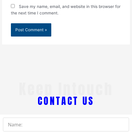
Save my name, email, and website in this browser for
the next time I comment.
Keep Intouch
CONTACT US
Name