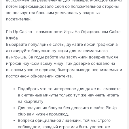
потом зарекомендовало себя со положительной стороны
же пользуется большим увенчалась у азартных
посетителей.
Pin Up Casino – возможности Игры На Официальном Сайте
Клуба
Выбирайте популярные слоты, думайте яркой графикой а
активируйте бонусные функции для максимального
выигрыша. За годы работе мы заслужили доверие тысяч
игроков ноунсом всему миру. Так доверие основано на
высоком уровне сервиса, быстром выводе неснижаемых и
постоянном обновлении контента.
Подобрать что-то интересное для даже вы сможете
а считанные минуты только тут же начинать играть
на кварплату.
Для получения бонуса без депозита в сайте PinUp
club вам нужен промокод.
Вопреки официальной лицензии, той мы строго
соблюдаем, каждый игрок или быть уверен же