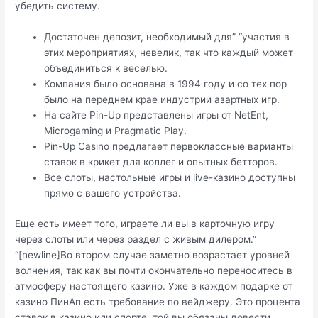
убедить систему.
Достаточен депозит, необходимый для” “участия в
этих мероприятиях, невелик, так что каждый может
объединиться к веселью.
Компания было основана в 1994 году и со тех пор
было на переднем крае индустрии азартных игр.
На сайте Pin-Up представлены игры от NetEnt,
Microgaming и Pragmatic Play.
Pin-Up Casino предлагает первоклассные варианты
ставок в крикет для коллег и опытных бетторов.
Все слоты, настольные игры и live-казино доступны
прямо с вашего устройства.
Еще есть имеет того, играете ли вы в карточную игру
через слоты или через раздел с живым дилером.”
“[newline]Во втором случае заметно возрастает уровней
волнения, так как вы почти окончательно переноситесь в
атмосферу настоящего казино. Уже в каждом подарке от
казино ПинАп есть требование по вейджеру. Это процента
ставок в казино или спорте, той вы обязаны довести.