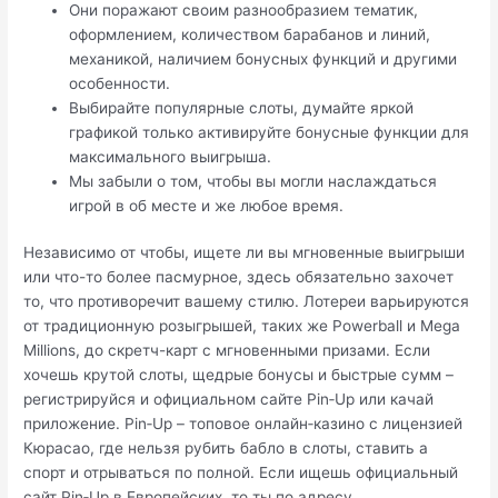
Они поражают своим разнообразием тематик,
оформлением, количеством барабанов и линий,
механикой, наличием бонусных функций и другими
особенности.
Выбирайте популярные слоты, думайте яркой
графикой только активируйте бонусные функции для
максимального выигрыша.
Мы забыли о том, чтобы вы могли наслаждаться
игрой в об месте и же любое время.
Независимо от чтобы, ищете ли вы мгновенные выигрыши
или что-то более пасмурное, здесь обязательно захочет
то, что противоречит вашему стилю. Лотереи варьируются
от традиционную розыгрышей, таких же Powerball и Mega
Millions, до скретч-карт с мгновенными призами. Если
хочешь крутой слоты, щедрые бонусы и быстрые сумм –
регистрируйся и официальном сайте Pin‑Up или качай
приложение. Pin‑Up – топовое онлайн‑казино с лицензией
Кюрасао, где нельзя рубить бабло в слоты, ставить а
спорт и отрываться по полной. Если ищешь официальный
сайт Pin‑Up в Европейских, то ты по адресу.