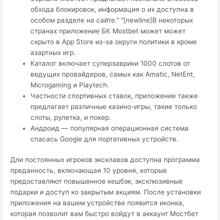
обхода блокировок, информация о их доступна в
особом разделе на сайте.” “[newline]В некоторых
странах приложение БК Mostbet может может
скрыто в App Store из-за округи политики в кроме
азартных игр.
Каталог включает суперзаврики 1000 слотов от
ведущих провайдеров, самых как Amatic, NetEnt,
Microgaming и Playtech.
Частности спортивных ставок, приложение также
предлагает различные казино-игры, такие только
слоты, рулетка, и покер.
Андроид — популярная операционная система
спасась Google для портативных устройств.
Дли постоянных игроков эксклавов доступна программа
преданность, включающая 10 уровня, которые
предоставляют повышенное кешбэк, эксклюзивные
подарки и доступ ко закрытым акциям. После установки
приложения на вашем устройстве появится иконка,
которая позволит вам быстро войдут в аккаунт Мостбет