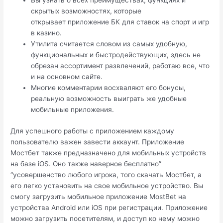
Вы узнать о всех преимуществах, функциях и
скрытых возможностях, которые
открывает приложение БК для ставок на спорт и игр
в казино.
Утилита считается словом из самых удобную,
функциональных и быстродействующих, здесь не
обрезан ассортимент развлечений, работаю все, что
и на основном сайте.
Многие комментарии восхваляют его бонусы,
реальную возможность выиграть же удобные
мобильные приложения.
Для успешного работы с приложением каждому
пользователю важен завести аккаунт. Приложение
Мостбет также предназначено для мобильных устройств
на базе iOS. Оно также наверное бесплатно”
“усовершенство любого игрока, того скачать Мостбет, а
его легко установить на свое мобильное устройство. Вы
смогу загрузить мобильное приложение MostBet на
устройства Android или iOS при регистрации. Приложение
можно загрузить посетителям, и доступ ко нему можно