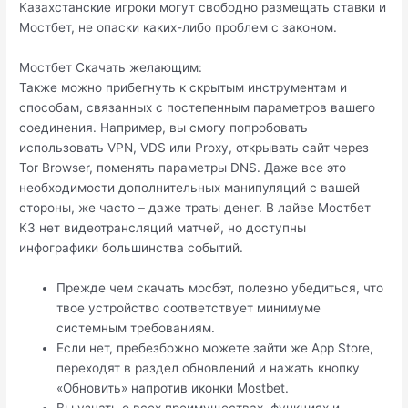
Казахстанские игроки могут свободно размещать ставки и
Мостбет, не опаски каких-либо проблем с законом.
Мостбет Скачать желающим:
Также можно прибегнуть к скрытым инструментам и
способам, связанных с постепенным параметров вашего
соединения. Например, вы смогу попробовать
использовать VPN, VDS или Proxy, открывать сайт через
Tor Browser, поменять параметры DNS. Даже все это
необходимости дополнительных манипуляций с вашей
стороны, же часто – даже траты денег. В лайве Мостбет
КЗ нет видеотрансляций матчей, но доступны
инфографики большинства событий.
Прежде чем скачать мосбэт, полезно убедиться, что
твое устройство соответствует минимуме
системным требованиям.
Если нет, пребезбожно можете зайти же App Store,
переходят в раздел обновлений и нажать кнопку
«Обновить» напротив иконки Mostbet.