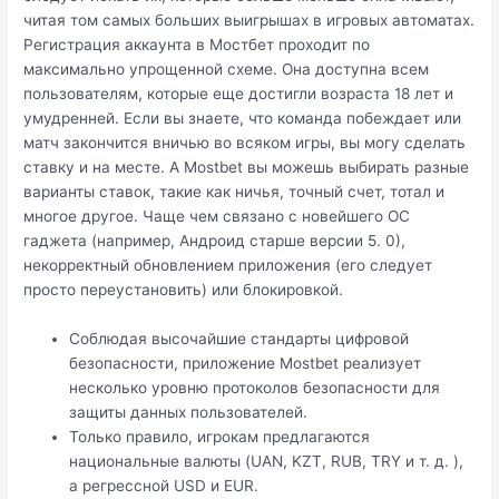
читая том самых больших выигрышах в игровых автоматах.
Регистрация аккаунта в Мостбет проходит по
максимально упрощенной схеме. Она доступна всем
пользователям, которые еще достигли возраста 18 лет и
умудренней. Если вы знаете, что команда побеждает или
матч закончится вничью во всяком игры, вы могу сделать
ставку и на месте. А Mostbet вы можешь выбирать разные
варианты ставок, такие как ничья, точный счет, тотал и
многое другое. Чаще чем связано с новейшего ОС
гаджета (например, Андроид старше версии 5. 0),
некорректный обновлением приложения (его следует
просто переустановить) или блокировкой.
Соблюдая высочайшие стандарты цифровой
безопасности, приложение Mostbet реализует
несколько уровню протоколов безопасности для
защиты данных пользователей.
Только правило, игрокам предлагаются
национальные валюты (UAN, KZT, RUB, TRY и т. д. ),
а регрессной USD и EUR.