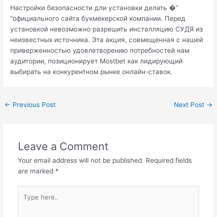
Настройки безопасности дли установки делать �”
“официального сайта букмекерской компании. Перед
установкой невозможно разрешить инсталляцию СУДЯ из
неизвестных источника. Эта акция, совмещенная с нашей
приверженностью удовлетворению потребностей нам
аудитории, позиционирует Mostbet как лидирующий
выбирать на конкурентном рынке онлайн-ставок.
←
Previous Post
Next Post
→
Leave a Comment
Your email address will not be published.
Required fields
are marked
*
Type
here..