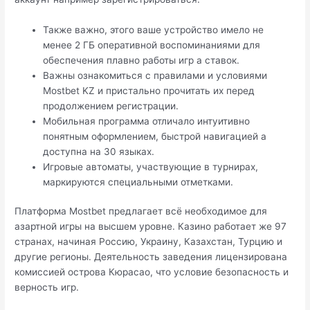
Также важно, этого ваше устройство имело не
менее 2 ГБ оперативной воспоминаниями для
обеспечения плавно работы игр а ставок.
Важны ознакомиться с правилами и условиями
Mostbet KZ и пристально прочитать их перед
продолжением регистрации.
Мобильная программа отличало интуитивно
понятным оформлением, быстрой навигацией а
доступна на 30 языках.
Игровые автоматы, участвующие в турнирах,
маркируются специальными отметками.
Платформа Mostbet предлагает всё необходимое для
азартной игры на высшем уровне. Казино работает же 97
странах, начиная Россию, Украину, Казахстан, Турцию и
другие регионы. Деятельность заведения лицензирована
комиссией острова Кюрасао, что условие безопасность и
верность игр.