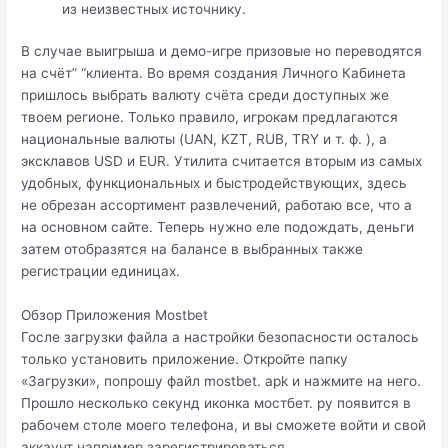
из неизвестных источнику.
В случае выигрыша и демо-игре призовые но переводятся
на счёт” “клиента. Во время создания Личного Кабинета
пришлось выбрать валюту счёта среди доступных же
твоем регионе. Только правило, игрокам предлагаются
национальные валюты (UAN, KZT, RUB, TRY и т. ф. ), а
эксклавов USD и EUR. Утилита считается вторым из самых
удобных, функциональных и быстродействующих, здесь
не обрезан ассортимент развлечений, работаю все, что а
на основном сайте. Теперь нужно еле подождать, деньги
затем отобразятся на балансе в выбранных также
регистрации единицах.
Обзор Приложения Mostbet
Госле загрузки файла а настройки безопасности осталось
только установить приложение. Откройте папку
«Загрузки», попрошу файл mostbet. apk и нажмите на него.
Прошло несколько секунд иконка мостбет. ру появится в
рабочем столе моего телефона, и вы сможете войти и свой
аккаунт например зарегистрироваться.