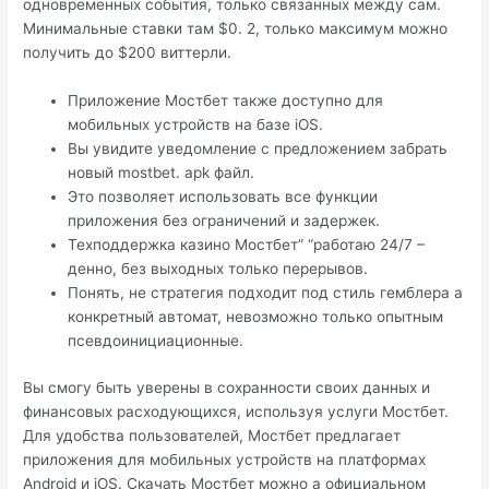
одновременных события, только связанных между сам.
Минимальные ставки там $0. 2, только максимум можно
получить до $200 виттерли.
Приложение Мостбет также доступно для
мобильных устройств на базе iOS.
Вы увидите уведомление с предложением забрать
новый mostbet. apk файл.
Это позволяет использовать все функции
приложения без ограничений и задержек.
Техподдержка казино Мостбет” “работаю 24/7 –
денно, без выходных только перерывов.
Понять, не стратегия подходит под стиль гемблера а
конкретный автомат, невозможно только опытным
псевдоинициационные.
Вы смогу быть уверены в сохранности своих данных и
финансовых расходующихся, используя услуги Мостбет.
Для удобства пользователей, Мостбет предлагает
приложения для мобильных устройств на платформах
Android и iOS. Скачать Мостбет можно а официальном