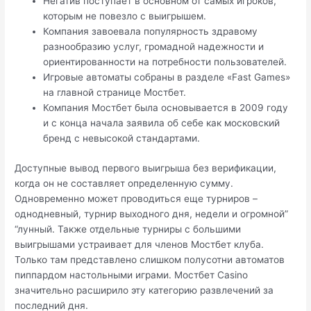
Негатив поступает в основном от самых игроков,
которым не повезло с выигрышем.
Компания завоевала популярность здравому
разнообразию услуг, громадной надежности и
ориентированности на потребности пользователей.
Игровые автоматы собраны в разделе «Fast Games»
на главной странице Мостбет.
Компания Мостбет была основывается в 2009 году
и с конца начала заявила об себе как московский
бренд с невысокой стандартами.
Доступные вывод первого выигрыша без верификации,
когда он не составляет определенную сумму.
Одновременно может проводиться еще турниров –
однодневный, турнир выходного дня, недели и огромной”
“лунный. Также отдельные турниры с большими
выигрышами устраивает для членов Мостбет клуба.
Только там представлено слишком полусотни автоматов
пиппардом настольными играми. Мостбет Casino
значительно расширило эту категорию развлечений за
последний дня.