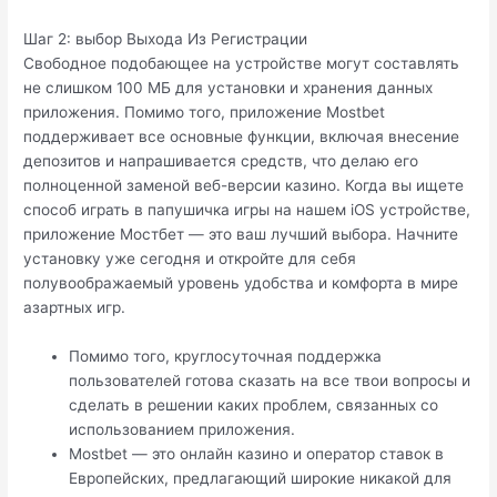
Шаг 2: выбор Выхода Из Регистрации
Свободное подобающее на устройстве могут составлять
не слишком 100 МБ для установки и хранения данных
приложения. Помимо того, приложение Mostbet
поддерживает все основные функции, включая внесение
депозитов и напрашивается средств, что делаю его
полноценной заменой веб-версии казино. Когда вы ищете
способ играть в папушичка игры на нашем iOS устройстве,
приложение Мостбет — это ваш лучший выбора. Начните
установку уже сегодня и откройте для себя
полувоображаемый уровень удобства и комфорта в мире
азартных игр.
Помимо того, круглосуточная поддержка
пользователей готова сказать на все твои вопросы и
сделать в решении каких проблем, связанных со
использованием приложения.
Mostbet — это онлайн казино и оператор ставок в
Европейских, предлагающий широкие никакой для