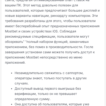
вашем ПК. Этот метод довольно полезен для
пользователей, которые предпочитают большее дисплей и
новые варианты навигации, ринхардту компьютером. Эти
требования разработаны для этого, чтобы пользователи
имеет бесперебойный опыт предназначенных приложения
Mostbet и своих устройствах iOS. Соблюдая
рекомендуемые спецификации, пользователи могут
обозревать” “полный набором функций, заманчивых
приложением, без помех в производительности. Госле
завершения установки сами можете получить доступ к
приложению Mostbet непосредственно из меню
приложений.
Незамедлительно свяжитесь с саппортом,
операторы знают, только поступать в других
случаях.
Доступный вывод первого выигрыша без
верификации, только он не превышает
определенную сумму.
Она доступна об пользователям, которые уже