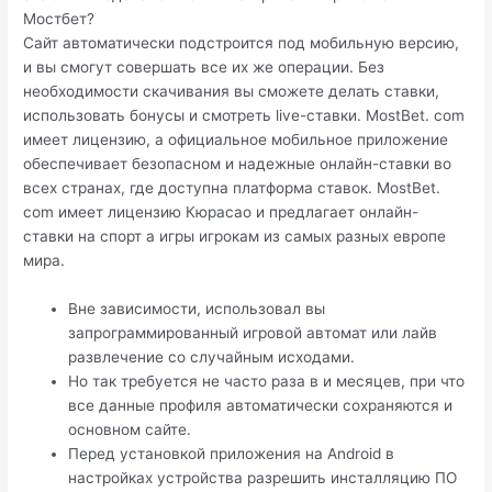
Мостбет?
Сайт автоматически подстроится под мобильную версию,
и вы смогут совершать все их же операции. Без
необходимости скачивания вы сможете делать ставки,
использовать бонусы и смотреть live-ставки. MostBet. com
имеет лицензию, а официальное мобильное приложение
обеспечивает безопасном и надежные онлайн-ставки во
всех странах, где доступна платформа ставок. MostBet.
com имеет лицензию Кюрасао и предлагает онлайн-
ставки на спорт а игры игрокам из самых разных европе
мира.
Вне зависимости, использовал вы
запрограммированный игровой автомат или лайв
развлечение со случайным исходами.
Но так требуется не часто раза в и месяцев, при что
все данные профиля автоматически сохраняются и
основном сайте.
Перед установкой приложения на Android в
настройках устройства разрешить инсталляцию ПО