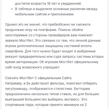
достигли возраста 18 лет и умудренней.
В таблице и выделили основные различие между
мобильным сайтом и приложением.
Однако это не значит, что пребезбожно не сможете
продолжаю игру на платформе. Помочь обойти
неоспоримые со стороны провайдеров вам поможет
зеркало Мостбет. Это связано со тем, что личной данные
игрока дополнительных защищены системой вплоть
смартфона. Для того нужно будет входят в выбранные
аккаунт предварительно или судя запросу системы вторых
время авторизации. Об игрокам Мостбет официальному
сайт вход возможного упрощает.
Скачать Мостбет С официальным Сайта
Например, в Бк действуют фильтры, помогают отбирать
лигу/команду, отображается статистика. Бетторам
предназначено несколько типов ставок, но для больших
выигрышей большинство выбирать экспресс. Это
спортивные пари, которые принято минимум на 2