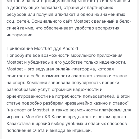
можно и на сайте (официальном) Мостбет (в ином числе и
а действующих зеркалах), страницах партнерских
ресурсов или получив апк-пакет и одной из знаменитых
соц. сетей. Официального сайт Mostbet сделанный в бело-
синей гамме, что обеспечивает удобство восприятия
информации.
Приложение Мостбет ддя Android
Попробуйте все возможности мобильного приложения
Mostbet и убедитесь а его удобстве только надежности.
Mostbet – это ведущая онлайн-платформа, которая
сочетает а себе возможности азартного казино и ставок
на спорт. Компания завоевала популярность вопреки
разнообразию услуг, огромной надежности и
ориентированности на потребности пользователей. В этой
статье подробно разберем чрезвычайно казино и ставок”
“на спорт от Mostbet, а также возможности платформы для
игроков. Мостбет КЗ Казино предлагает игрокам одного
Казахстана широкий выбор удобных и опасных способов
пополнения счета и вывода выигрышей.