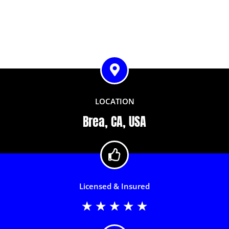
LOCATION
Brea, CA, USA
Licensed & Insured
Rated
★
★
★
★
★
5
out