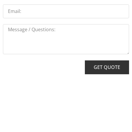
Email
Message
GET QUOTE