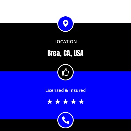
LOCATION
Brea, CA, USA
Licensed & Insured
Rated
★
★
★
★
★
5
out
of
5