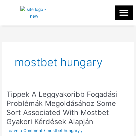
Skip
to
content
mostbet hungary
Tippek A Leggyakoribb Fogadási
Tippek
A
Problémák Megoldásához Some
Leggyakoribb
Sort Associated With Mostbet
Fogadási
Problémák
Gyakori Kérdések Alapján
Megoldásához
Leave a Comment
/
mostbet hungary
/
Some