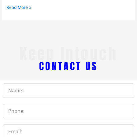
Sort
Read More »
Associated
With
Mostbet
Gyakori
Kérdések
Alapján
Keep Intouch
CONTACT US
Name
Phone
Email