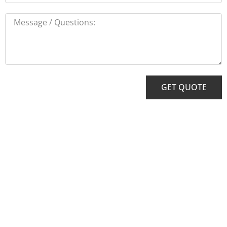
Message
GET QUOTE