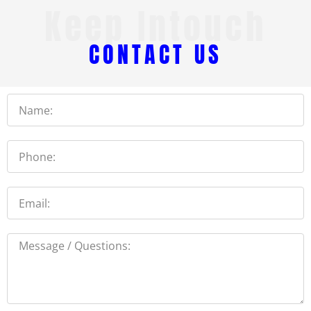
Keep Intouch
CONTACT US
Name
Phone
Email
Message