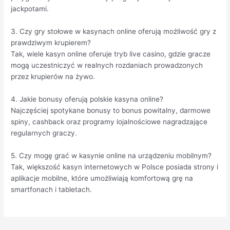
jackpotami.
3. Czy gry stołowe w kasynach online oferują możliwość gry z
prawdziwym krupierem?
Tak, wiele kasyn online oferuje tryb live casino, gdzie gracze
mogą uczestniczyć w realnych rozdaniach prowadzonych
przez krupierów na żywo.
4. Jakie bonusy oferują polskie kasyna online?
Najczęściej spotykane bonusy to bonus powitalny, darmowe
spiny, cashback oraz programy lojalnościowe nagradzające
regularnych graczy.
5. Czy mogę grać w kasynie online na urządzeniu mobilnym?
Tak, większość kasyn internetowych w Polsce posiada strony i
aplikacje mobilne, które umożliwiają komfortową grę na
smartfonach i tabletach.