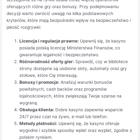
oferujących różne gry oraz bonusy. Przy podejmowaniu
decyzji warto zwrócić uwagę na kilka podstawowych
kryteriów, które mają bezpośredni wpływ na bezpieczeństwo i
jakość rozgrywki:
Licencja i regulacje prawne:
Upewnij się, że kasyno
posiada polską licencję Ministerstwa Finansów, co
gwarantuje legalność i bezpieczeństwo.
Różnorodność oferty gier:
Sprawdź, czy w bibliotece
strony dostępne są ulubione sloty, automaty oraz gry
stołowe, które Cię interesują.
Bonusy i promocje:
Analizuj warunki bonusów
powitalnych, cash backów oraz programów
lojalnościowych, które zwiększają Twoje szanse na
wygraną.
Obsługa klienta:
Dobre kasyno zapewnia wsparcie
24/7 przez czat na żywo, e-mail lub telefon.
Metody płatności:
Upewnij się, że kasyno oferuje
wygodne i szybkie sposoby wpłat oraz wypłat, zgodne z
polskim rynkiem.